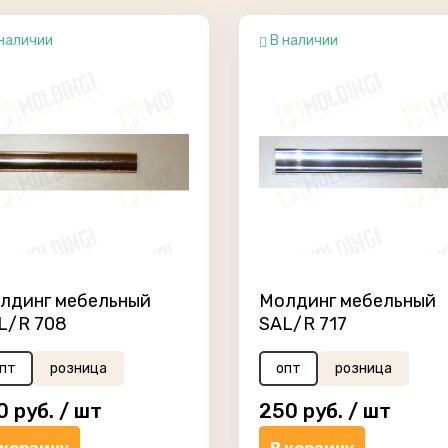
наличии
В наличии
лдинг мебельный
Молдинг мебельный
L/R 708
SAL/R 717
пт
розница
опт
розница
0
руб. /
шт
250
руб. /
шт