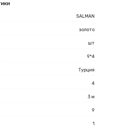
тики
SALMAN
золото
шт
9*4
Турция
4
3 м
9
1