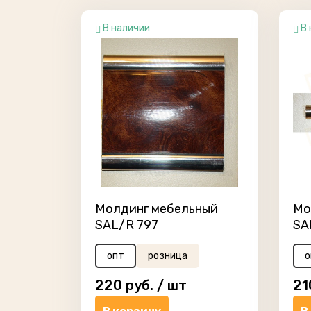
В наличии
В 
Молдинг мебельный
Мо
SAL/R 797
SA
опт
розница
о
220
руб. /
шт
21