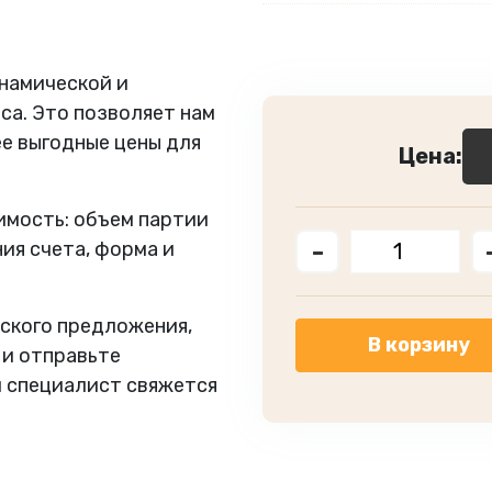
инамической и
са. Это позволяет нам
ее выгодные цены для
Цена:
имость: объем партии
-
ния счета, форма и
ского предложения,
В корзину
 и отправьте
ш специалист свяжется